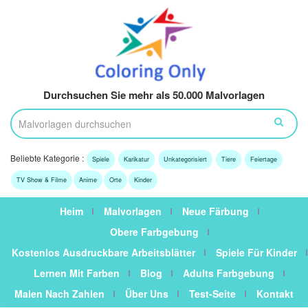
Durchsuchen Sie mehr als 50.000 Malvorlagen
Beliebte Kategorie :
Spiele
Karikatur
Unkategorisiert
Tiere
Feiertage
TV Show & Filme
Anime
Orte
Kinder
Heim
Malvorlagen
Neue Färbung
Obere Farbgebung
Kostenlos Ausdruckbare Arbeitsblätter
Spiele Für Kinder
Lernen Mit Farben
Blog
Adults Farbgebung
Malen Nach Zahlen
Über Uns
Test-Seite
Kontakt