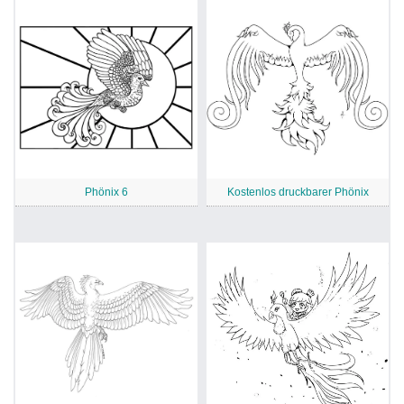
Phönix 6
Kostenlos druckbarer Phönix