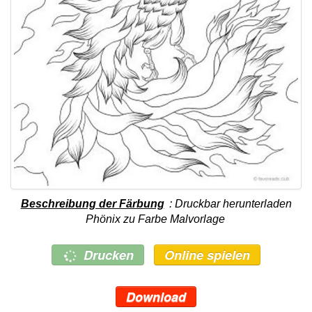
Beschreibung der Färbung
: Druckbar herunterladen
Phönix zu Farbe Malvorlage
Drucken
Online spielen
Download