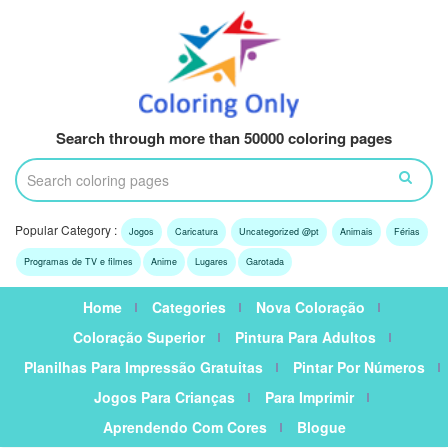
Search through more than 50000 coloring pages
Popular Category :
Jogos
Caricatura
Uncategorized @pt
Animais
Férias
Programas de TV e filmes
Anime
Lugares
Garotada
Home
Categories
Nova Coloração
Coloração Superior
Pintura Para Adultos
Planilhas Para Impressão Gratuitas
Pintar Por Números
Jogos Para Crianças
Para Imprimir
Aprendendo Com Cores
Blogue