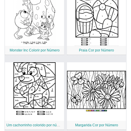
Monster Inc Colorir por Número
Praia Cor por Número
Um cachorrinho colorido por número
Margarida Cor por Número