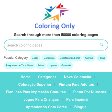
Search through more than 50000 coloring pages
Popular Category :
Jogos
Caricatura
Uncategorized @pt
Animais
Férias
Programas de TV e filmes
Anime
Lugares
Garotada
Home
Categories
Nova Coloração
Coloração Superior
Pintura Para Adultos
Planilhas Para Impressão Gratuitas
Pintar Por Números
Jogos Para Crianças
Para Imprimir
Aprendendo Com Cores
Blogue