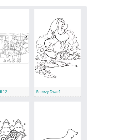
l 12
Sneezy Dwarf