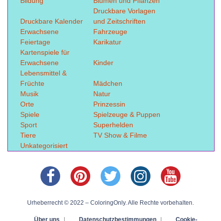
Bildung
Blumen und Pflanzen
Druckbare Vorlagen
Druckbare Kalender
und Zeitschriften
Erwachsene
Fahrzeuge
Feiertage
Karikatur
Kartenspiele für
Erwachsene
Kinder
Lebensmittel &
Früchte
Mädchen
Musik
Natur
Orte
Prinzessin
Spiele
Spielzeuge & Puppen
Sport
Superhelden
Tiere
TV Show & Filme
Unkategorisiert
Urheberrecht © 2022 – ColoringOnly. Alle Rechte vorbehalten.
Über uns
|
Datenschutzbestimmungen
|
Cookie-