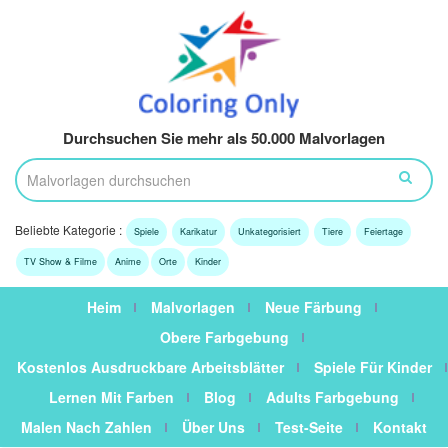
Durchsuchen Sie mehr als 50.000 Malvorlagen
Beliebte Kategorie :
Spiele
Karikatur
Unkategorisiert
Tiere
Feiertage
TV Show & Filme
Anime
Orte
Kinder
Heim
Malvorlagen
Neue Färbung
Obere Farbgebung
Kostenlos Ausdruckbare Arbeitsblätter
Spiele Für Kinder
Lernen Mit Farben
Blog
Adults Farbgebung
Malen Nach Zahlen
Über Uns
Test-Seite
Kontakt