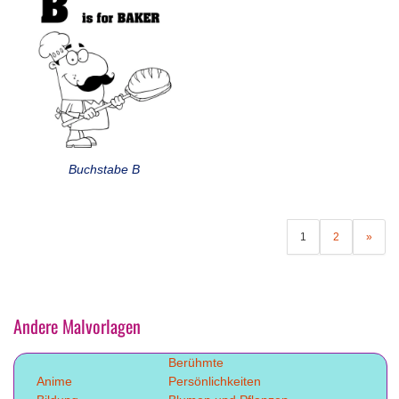
Buchstabe B
1
2
»
Andere Malvorlagen
Berühmte
Anime
Persönlichkeiten