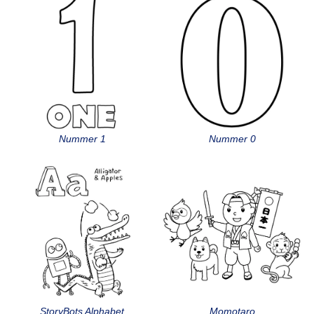
Nummer 1
Nummer 0
StoryBots Alphabet
Momotaro