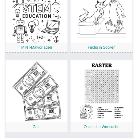
MINT-Malvorlagen
Fuchs in Socken
Geld
Österliche Wortsuche