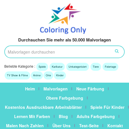
Durchsuchen Sie mehr als 50.000 Malvorlagen
Beliebte Kategorie :
Spiele
Karikatur
Unkategorisiert
Tiere
Feiertage
TV Show & Filme
Anime
Orte
Kinder
Heim
Malvorlagen
Neue Färbung
Obere Farbgebung
Kostenlos Ausdruckbare Arbeitsblätter
Spiele Für Kinder
Lernen Mit Farben
Blog
Adults Farbgebung
Malen Nach Zahlen
Über Uns
Test-Seite
Kontakt