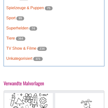
Spielzeuge & Puppen
75
Sport
99
Superhelden
74
Tiere
364
TV Show & Filme
234
Unkategorisiert
371
Verwandte Malvorlagen