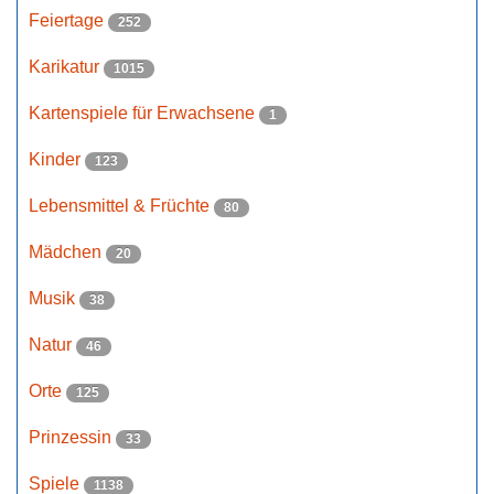
Feiertage
252
Karikatur
1015
Kartenspiele für Erwachsene
1
Kinder
123
Lebensmittel & Früchte
80
Mädchen
20
Musik
38
Natur
46
Orte
125
Prinzessin
33
Spiele
1138