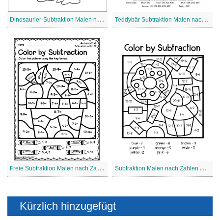
D
inosaurier-Subtraktion Malen nach Zahlen
T
eddybär Subtraktion Malen nach Zahlen
F
reie Subtraktion Malen nach Zahlen
S
ubtraktion Malen nach Zahlen Arbeitsblatt
Kürzlich hinzugefügt