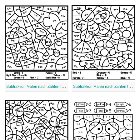
S
ubtraktion Malen nach Zahlen für Kinder
S
ubtraktion Malen nach Zahlen für Kinder