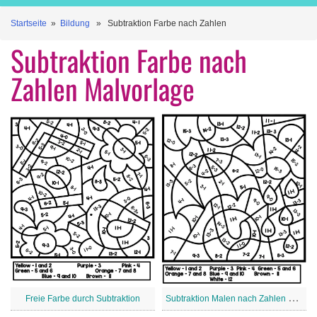
Startseite
»
Bildung
» Subtraktion Farbe nach Zahlen
Subtraktion Farbe nach
Zahlen Malvorlage
S
ubtraktion Malen nach Zahlen kostenlos
Freie Farbe durch Subtraktion