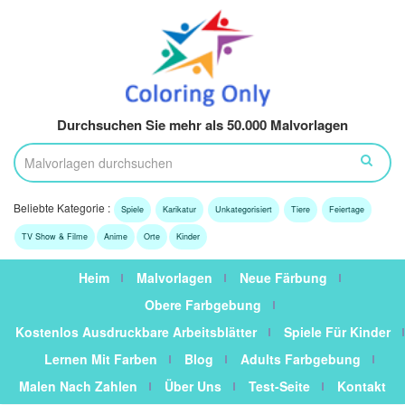
Durchsuchen Sie mehr als 50.000 Malvorlagen
Beliebte Kategorie :
Spiele
Karikatur
Unkategorisiert
Tiere
Feiertage
TV Show & Filme
Anime
Orte
Kinder
Heim
Malvorlagen
Neue Färbung
Obere Farbgebung
Kostenlos Ausdruckbare Arbeitsblätter
Spiele Für Kinder
Lernen Mit Farben
Blog
Adults Farbgebung
Malen Nach Zahlen
Über Uns
Test-Seite
Kontakt