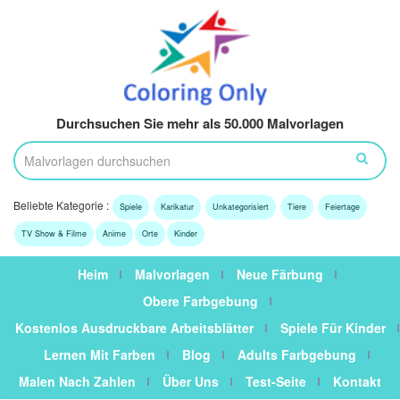
Durchsuchen Sie mehr als 50.000 Malvorlagen
Beliebte Kategorie :
Spiele
Karikatur
Unkategorisiert
Tiere
Feiertage
TV Show & Filme
Anime
Orte
Kinder
Heim
Malvorlagen
Neue Färbung
Obere Farbgebung
Kostenlos Ausdruckbare Arbeitsblätter
Spiele Für Kinder
Lernen Mit Farben
Blog
Adults Farbgebung
Malen Nach Zahlen
Über Uns
Test-Seite
Kontakt