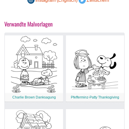
Instagram (Englisch)
Zwitschern
Verwandte Malvorlagen
Charlie Brown Danksagung
Pfefferminz-Patty Thanksgiving