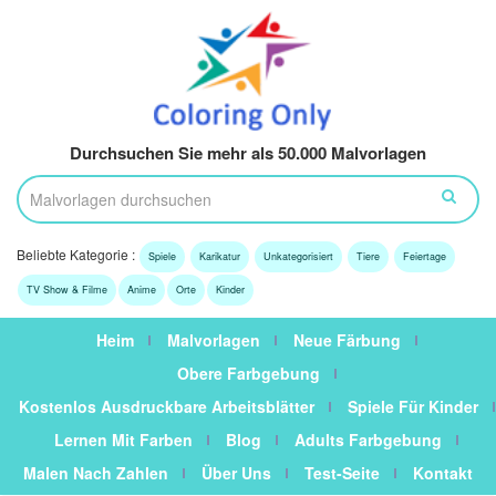
Durchsuchen Sie mehr als 50.000 Malvorlagen
Beliebte Kategorie :
Spiele
Karikatur
Unkategorisiert
Tiere
Feiertage
TV Show & Filme
Anime
Orte
Kinder
Heim
Malvorlagen
Neue Färbung
Obere Farbgebung
Kostenlos Ausdruckbare Arbeitsblätter
Spiele Für Kinder
Lernen Mit Farben
Blog
Adults Farbgebung
Malen Nach Zahlen
Über Uns
Test-Seite
Kontakt