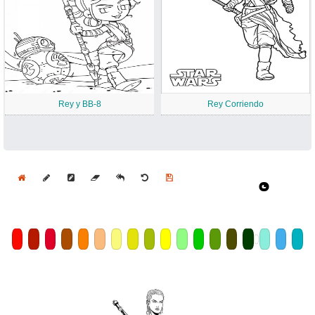
Rey y BB-8
Rey Corriendo
Home
Draw
Pencil
Eraser
Undo
Clear
Save
Size