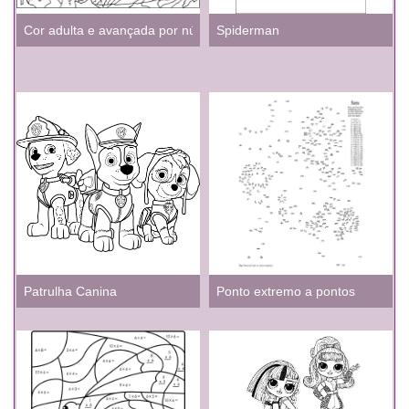
Cor adulta e avançada por número
Spiderman
Patrulha Canina
Ponto extremo a pontos