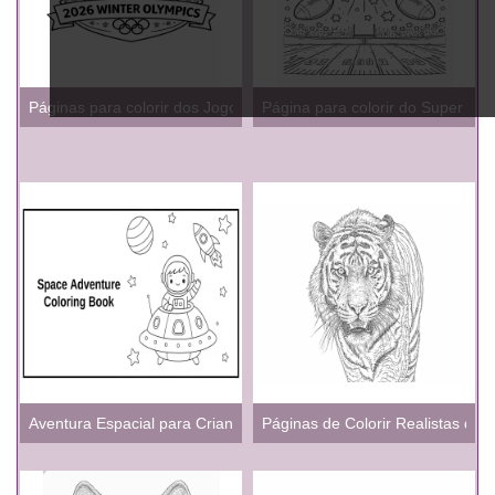
Páginas para colorir dos Jogos Olímpicos de Inverno de 2026 par
Página para colorir do Super Bo
Aventura Espacial para Crianças
Páginas de Colorir Realistas do T