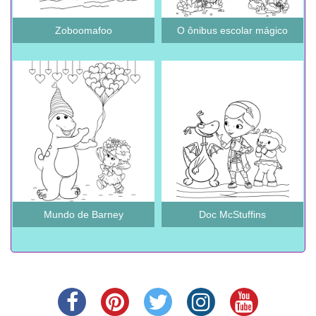
Zoboomafoo
O ônibus escolar mágico
Mundo de Barney
Doc McStuffins