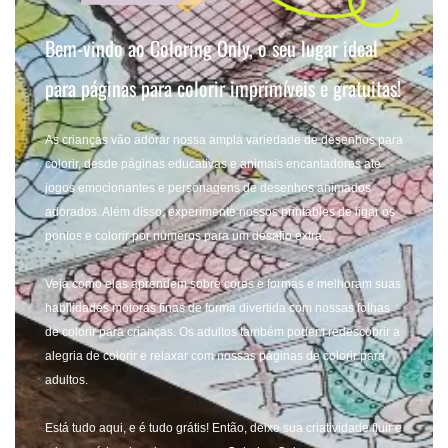
Bem-vindo ao Coloring Only,
o seu lugar ideal
para páginas para
colorir imprimíveis e gratuitas!
As crianças vão adorar nossa ampla variedade de desenhos para
colorir, desde páginas educativas e animais encantadores até
jogos emocionantes e personagens de desenhos animados
adorados. Além disso, experimente nossos printables de ligar os
pontos e colorir por números para um desafio extra.
Veja como elas aprendem sobre cores e formas e melhoram suas
habilidades motoras finas de forma divertida com nossas folhas
de colorir para crianças. Os adultos também podem redescobrir a
alegria de colorir e relaxar com nossas páginas de colorir para
adultos.
Está tudo aqui, e é tudo grátis! Então, deixe sua criatividade fluir e