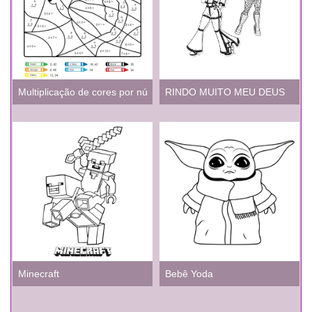
Multiplicação de cores por número
RINDO MUITO MEU DEUS
Minecraft
Bebê Yoda