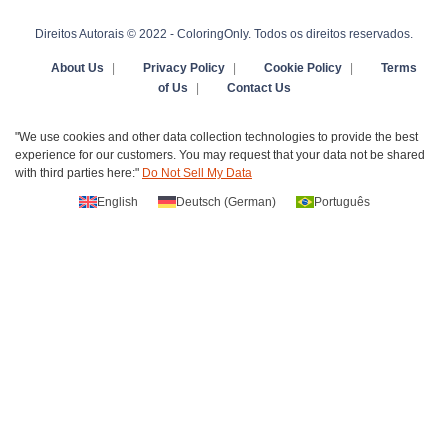
Direitos Autorais © 2022 - ColoringOnly. Todos os direitos reservados.
About Us
|
Privacy Policy
|
Cookie Policy
|
Terms
of Us
|
Contact Us
"We use cookies and other data collection technologies to provide the best
experience for our customers. You may request that your data not be shared
with third parties here:"
Do Not Sell My Data
English
Deutsch
(
German
)
Português