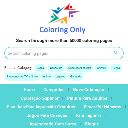
Search through more than 50000 coloring pages
Popular Category :
Jogos
Caricatura
Uncategorized @pt
Animais
Férias
Programas de TV e filmes
Anime
Lugares
Garotada
Home
Categories
Nova Coloração
Coloração Superior
Pintura Para Adultos
Planilhas Para Impressão Gratuitas
Pintar Por Números
Jogos Para Crianças
Para Imprimir
Aprendendo Com Cores
Blogue