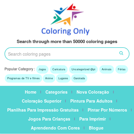
Search through more than 50000 coloring pages
Popular Category :
Jogos
Caricatura
Uncategorized @pt
Animais
Férias
Programas de TV e filmes
Anime
Lugares
Garotada
Home
Categories
Nova Coloração
Coloração Superior
Pintura Para Adultos
Planilhas Para Impressão Gratuitas
Pintar Por Números
Jogos Para Crianças
Para Imprimir
Aprendendo Com Cores
Blogue