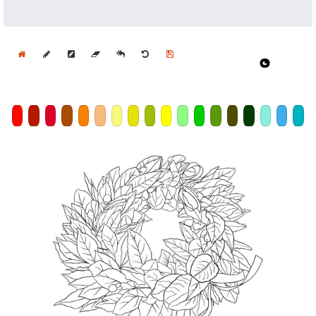
Home
Draw
Pencil
Eraser
Undo
Clear
Save
Size