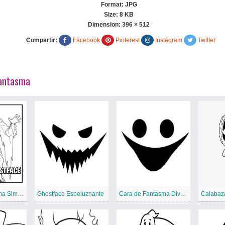
Format: JPG
Size: 8 KB
Dimension:
396 × 512
Compartir:
Facebook
Pinterest
Instagram
Twitter
Fantasma
Cara de Fantasma Simple
Ghostface Espeluznante
Cara de Fantasma Divertido
Calabaz