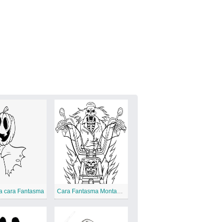
a cara Fantasma
Cara Fantasma Montando Bicicleta de Motor