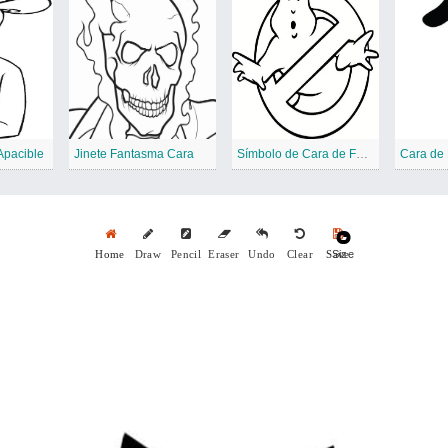
Apacible
Jinete Fantasma Cara
Símbolo de Cara de Fantasma
Size
Home
Draw
Pencil
Eraser
Undo
Clear
Save