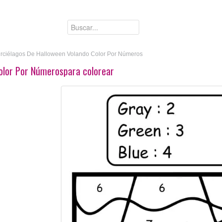
rciélagos De Halloween Volando Color Por Números
olor Por Númerospara colorear