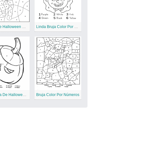
Zombi De Halloween Color Por Números
Linda Bruja Color Por Números
Calabaza De Halloween Jack O Color Por Números
Bruja Color Por Números