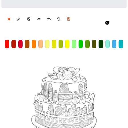
Home
Draw
Pencil
Eraser
Undo
Clear
Save
Size