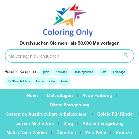
Durchsuchen Sie mehr als 50.000 Malvorlagen
Beliebte Kategorie :
Spiele
Karikatur
Unkategorisiert
Tiere
Feiertage
TV Show & Filme
Anime
Orte
Kinder
Heim
Malvorlagen
Neue Färbung
Obere Farbgebung
Kostenlos Ausdruckbare Arbeitsblätter
Spiele Für Kinder
Lernen Mit Farben
Blog
Adults Farbgebung
Malen Nach Zahlen
Über Uns
Test-Seite
Kontakt