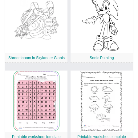
Shroomboom in Skylander Giants
Sonic Pointing
Printable worksheet template
Printable worksheet template