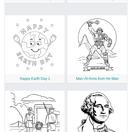
Happy Earth Day 1
Man-At-Arms from He-Man