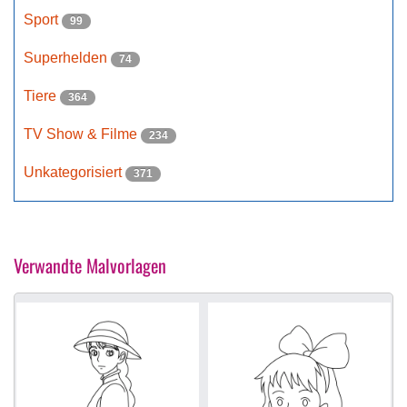
Sport
99
Superhelden
74
Tiere
364
TV Show & Filme
234
Unkategorisiert
371
Verwandte Malvorlagen