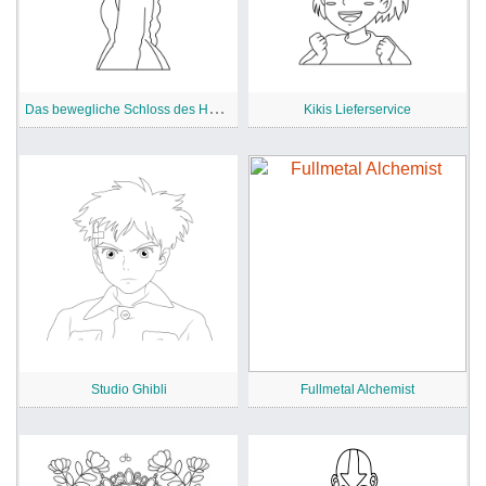
D
as bewegliche Schloss des Heuls
Kikis Lieferservice
Studio Ghibli
Fullmetal Alchemist