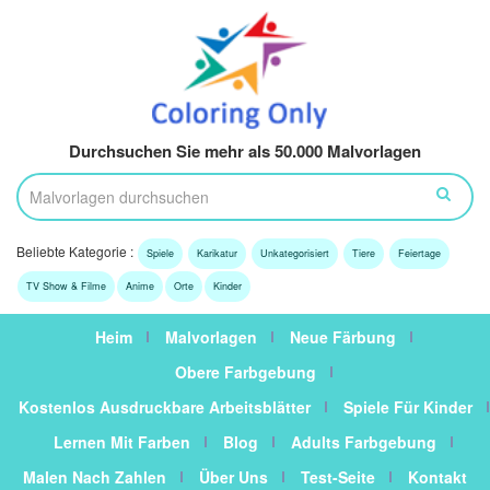
Durchsuchen Sie mehr als 50.000 Malvorlagen
Beliebte Kategorie :
Spiele
Karikatur
Unkategorisiert
Tiere
Feiertage
TV Show & Filme
Anime
Orte
Kinder
Heim
Malvorlagen
Neue Färbung
Obere Farbgebung
Kostenlos Ausdruckbare Arbeitsblätter
Spiele Für Kinder
Lernen Mit Farben
Blog
Adults Farbgebung
Malen Nach Zahlen
Über Uns
Test-Seite
Kontakt