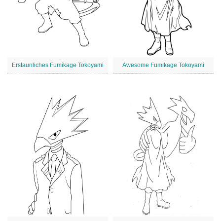
Erstaunliches Fumikage Tokoyami
Awesome Fumikage Tokoyami