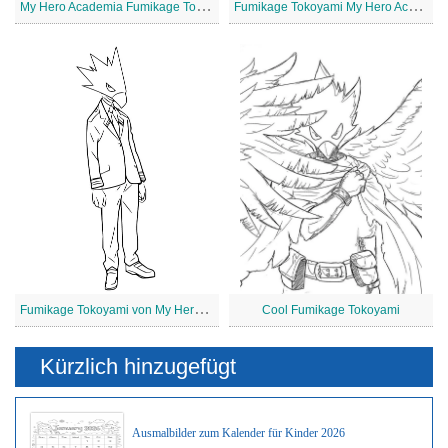
M
y Hero Academia Fumikage Tokoyami
F
umikage Tokoyami My Hero Academia
F
umikage Tokoyami von My Hero Academia
Cool Fumikage Tokoyami
Kürzlich hinzugefügt
Ausmalbilder zum Kalender für Kinder 2026