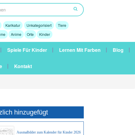
Karikatur
Unkategorisiert
Tiere
lme
Anime
Orte
Kinder
Spiele Für Kinder
Lernen Mit Farben
Blog
e
Kontakt
zlich hinzugefügt
Ausmalbilder zum Kalender für Kinder 2026