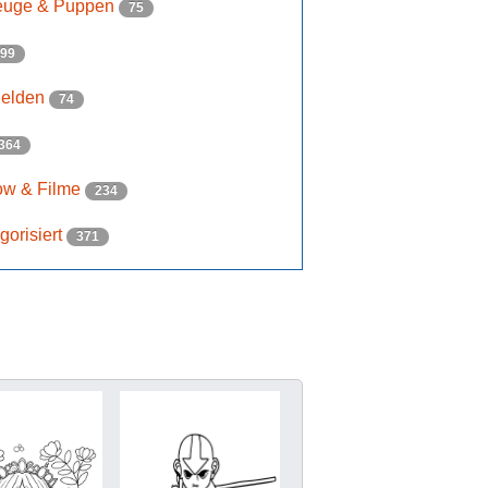
euge & Puppen
75
99
helden
74
364
ow & Filme
234
gorisiert
371