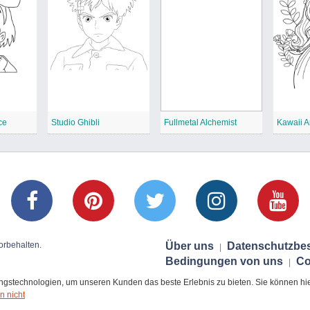
ce
Studio Ghibli
Fullmetal Alchemist
Kawaii A
orbehalten.
Über uns
Datenschutzbe
|
Bedingungen von uns
Co
|
stechnologien, um unseren Kunden das beste Erlebnis zu bieten. Sie können hier 
n nicht