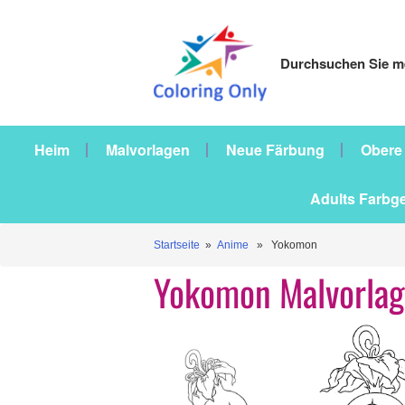
Durchsuchen Sie me
Heim
Malvorlagen
Neue Färbung
Obere
Adults Farbg
Startseite
»
Anime
» Yokomon
Yokomon Malvorla