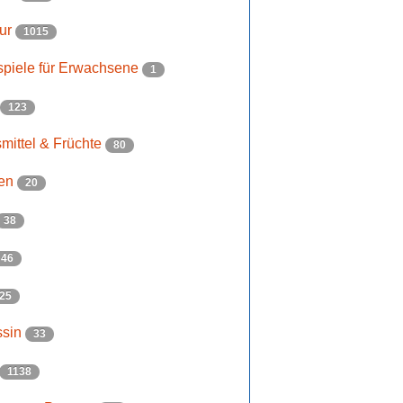
tur
1015
spiele für Erwachsene
1
123
mittel & Früchte
80
en
20
38
46
25
ssin
33
1138