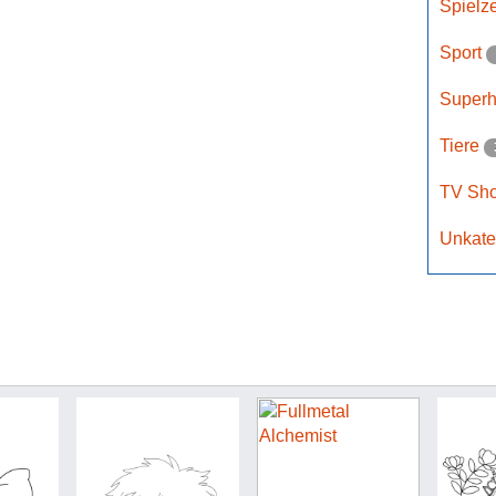
Spielz
Sport
Super
Tiere
TV Sh
Unkate