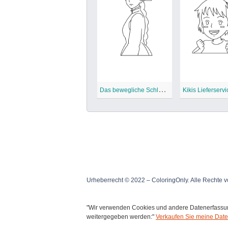
D
as bewegliche Schloss des Heuls
Kikis Lieferservi
Urheberrecht © 2022 – ColoringOnly. Alle Rechte v
"Wir verwenden Cookies und andere Datenerfassung
weitergegeben werden:"
Verkaufen Sie meine Date