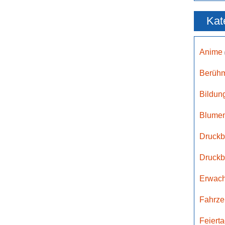
Kat
Anime
Berühm
Bildun
Blumen
Druckb
Druckb
Erwac
Fahrz
Feiert