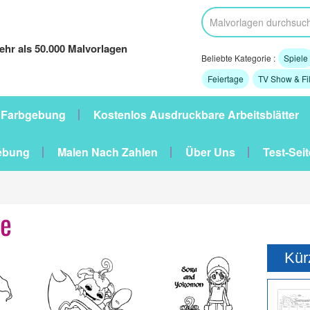
hr als 50.000 Malvorlagen
Beliebte Kategorie :
Spiele
Feiertage
TV Show & Fi
 Farbgebung
Kostenlos Ausdruckbare Arbeitsblätter
ebung
Malen Nach Zahlen
Über Uns
Test-Seit
ge
Kür