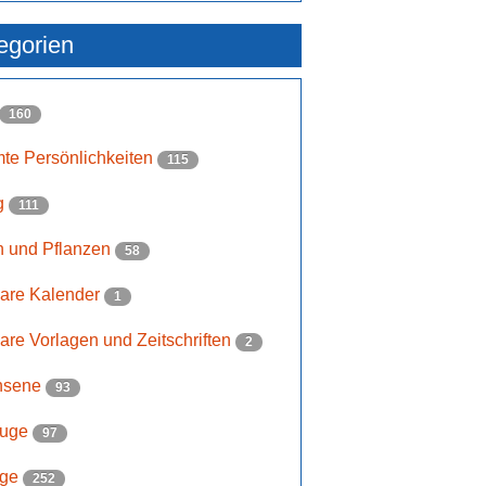
egorien
160
te Persönlichkeiten
115
g
111
 und Pflanzen
58
are Kalender
1
are Vorlagen und Zeitschriften
2
hsene
93
euge
97
age
252