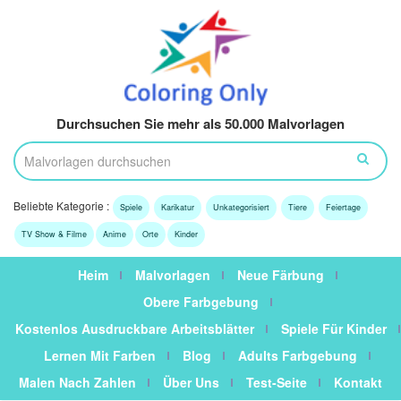
Durchsuchen Sie mehr als 50.000 Malvorlagen
Beliebte Kategorie :
Spiele
Karikatur
Unkategorisiert
Tiere
Feiertage
TV Show & Filme
Anime
Orte
Kinder
Heim
Malvorlagen
Neue Färbung
Obere Farbgebung
Kostenlos Ausdruckbare Arbeitsblätter
Spiele Für Kinder
Lernen Mit Farben
Blog
Adults Farbgebung
Malen Nach Zahlen
Über Uns
Test-Seite
Kontakt