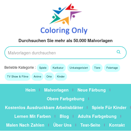
Durchsuchen Sie mehr als 50.000 Malvorlagen
Beliebte Kategorie :
Spiele
Karikatur
Unkategorisiert
Tiere
Feiertage
TV Show & Filme
Anime
Orte
Kinder
Heim
Malvorlagen
Neue Färbung
Obere Farbgebung
Kostenlos Ausdruckbare Arbeitsblätter
Spiele Für Kinder
Lernen Mit Farben
Blog
Adults Farbgebung
Malen Nach Zahlen
Über Uns
Test-Seite
Kontakt