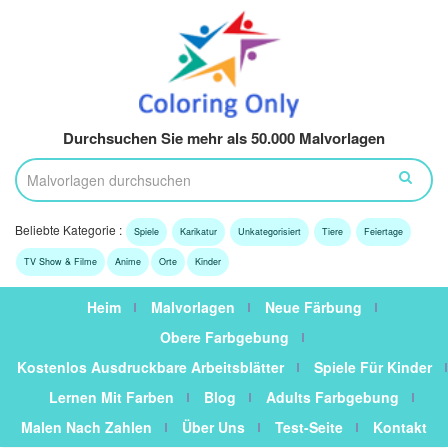
Durchsuchen Sie mehr als 50.000 Malvorlagen
Beliebte Kategorie :
Spiele
Karikatur
Unkategorisiert
Tiere
Feiertage
TV Show & Filme
Anime
Orte
Kinder
Heim
Malvorlagen
Neue Färbung
Obere Farbgebung
Kostenlos Ausdruckbare Arbeitsblätter
Spiele Für Kinder
Lernen Mit Farben
Blog
Adults Farbgebung
Malen Nach Zahlen
Über Uns
Test-Seite
Kontakt