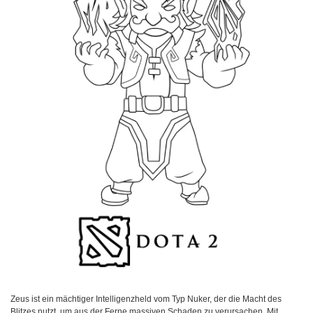
Zeus ist ein mächtiger Intelligenzheld vom Typ Nuker, der die Macht des
Blitzes nutzt, um aus der Ferne massiven Schaden zu verursachen. Mit