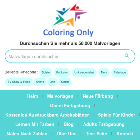
Durchsuchen Sie mehr als 50.000 Malvorlagen
Beliebte Kategorie :
Spiele
Karikatur
Unkategorisiert
Tiere
Feiertage
TV Show & Filme
Anime
Orte
Kinder
Heim
Malvorlagen
Neue Färbung
Obere Farbgebung
Kostenlos Ausdruckbare Arbeitsblätter
Spiele Für Kinder
Lernen Mit Farben
Blog
Adults Farbgebung
Malen Nach Zahlen
Über Uns
Test-Seite
Kontakt