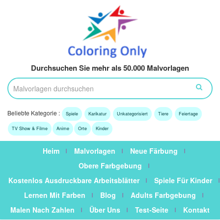
Durchsuchen Sie mehr als 50.000 Malvorlagen
Beliebte Kategorie :
Spiele
Karikatur
Unkategorisiert
Tiere
Feiertage
TV Show & Filme
Anime
Orte
Kinder
Heim
Malvorlagen
Neue Färbung
Obere Farbgebung
Kostenlos Ausdruckbare Arbeitsblätter
Spiele Für Kinder
Lernen Mit Farben
Blog
Adults Farbgebung
Malen Nach Zahlen
Über Uns
Test-Seite
Kontakt