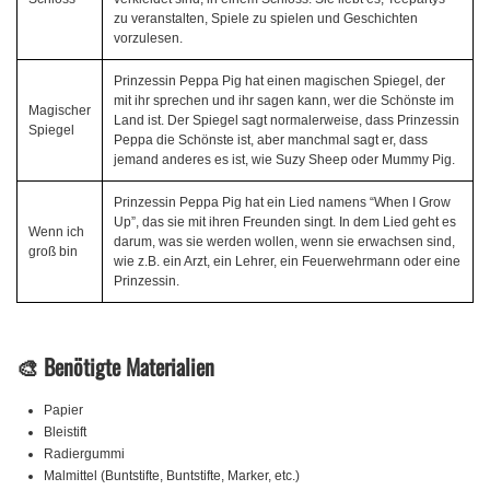
zu veranstalten, Spiele zu spielen und Geschichten
vorzulesen.
Prinzessin Peppa Pig hat einen magischen Spiegel, der
mit ihr sprechen und ihr sagen kann, wer die Schönste im
Magischer
Land ist. Der Spiegel sagt normalerweise, dass Prinzessin
Spiegel
Peppa die Schönste ist, aber manchmal sagt er, dass
jemand anderes es ist, wie Suzy Sheep oder Mummy Pig.
Prinzessin Peppa Pig hat ein Lied namens “When I Grow
Up”, das sie mit ihren Freunden singt. In dem Lied geht es
Wenn ich
darum, was sie werden wollen, wenn sie erwachsen sind,
groß bin
wie z.B. ein Arzt, ein Lehrer, ein Feuerwehrmann oder eine
Prinzessin.
🎨 Benötigte Materialien
Papier
Bleistift
Radiergummi
Malmittel (Buntstifte, Buntstifte, Marker, etc.)