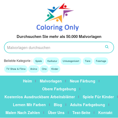
Durchsuchen Sie mehr als 50.000 Malvorlagen
Beliebte Kategorie :
Spiele
Karikatur
Unkategorisiert
Tiere
Feiertage
TV Show & Filme
Anime
Orte
Kinder
Heim
Malvorlagen
Neue Färbung
Obere Farbgebung
Kostenlos Ausdruckbare Arbeitsblätter
Spiele Für Kinder
Lernen Mit Farben
Blog
Adults Farbgebung
Malen Nach Zahlen
Über Uns
Test-Seite
Kontakt