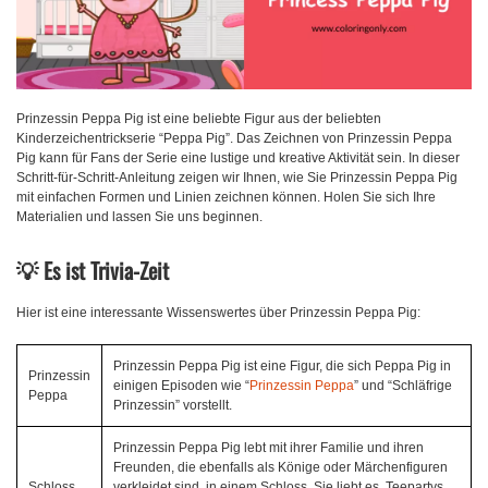
Prinzessin Peppa Pig ist eine beliebte Figur aus der beliebten
Kinderzeichentrickserie “Peppa Pig”. Das Zeichnen von Prinzessin Peppa
Pig kann für Fans der Serie eine lustige und kreative Aktivität sein. In dieser
Schritt-für-Schritt-Anleitung zeigen wir Ihnen, wie Sie Prinzessin Peppa Pig
mit einfachen Formen und Linien zeichnen können. Holen Sie sich Ihre
Materialien und lassen Sie uns beginnen.
💡 Es ist Trivia-Zeit
Hier ist eine interessante Wissenswertes über Prinzessin Peppa Pig:
Prinzessin Peppa Pig ist eine Figur, die sich Peppa Pig in
Prinzessin
einigen Episoden wie “
Prinzessin Peppa
” und “Schläfrige
Peppa
Prinzessin” vorstellt.
Prinzessin Peppa Pig lebt mit ihrer Familie und ihren
Freunden, die ebenfalls als Könige oder Märchenfiguren
Schloss
verkleidet sind, in einem Schloss. Sie liebt es, Teepartys