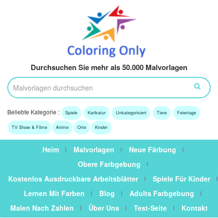
Durchsuchen Sie mehr als 50.000 Malvorlagen
Beliebte Kategorie :
Spiele
Karikatur
Unkategorisiert
Tiere
Feiertage
TV Show & Filme
Anime
Orte
Kinder
Heim
Malvorlagen
Neue Färbung
Obere Farbgebung
Kostenlos Ausdruckbare Arbeitsblätter
Spiele Für Kinder
Lernen Mit Farben
Blog
Adults Farbgebung
Malen Nach Zahlen
Über Uns
Test-Seite
Kontakt