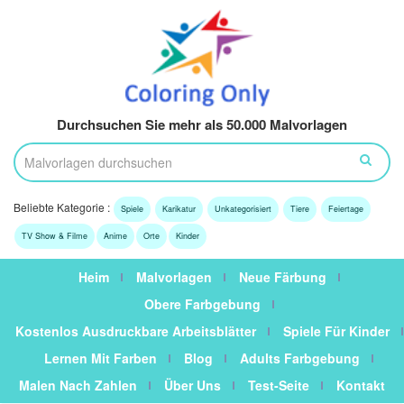
Durchsuchen Sie mehr als 50.000 Malvorlagen
Beliebte Kategorie :
Spiele
Karikatur
Unkategorisiert
Tiere
Feiertage
TV Show & Filme
Anime
Orte
Kinder
Heim
Malvorlagen
Neue Färbung
Obere Farbgebung
Kostenlos Ausdruckbare Arbeitsblätter
Spiele Für Kinder
Lernen Mit Farben
Blog
Adults Farbgebung
Malen Nach Zahlen
Über Uns
Test-Seite
Kontakt