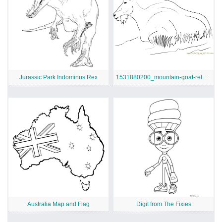
Jurassic Park Indominus Rex
1531880200_mountain-goat-relaxing-a4
Australia Map and Flag
Digit from The Fixies