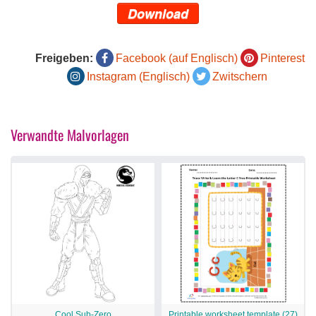
Download
Freigeben:
Facebook (auf Englisch)
Pinterest
Instagram (Englisch)
Zwitschern
Verwandte Malvorlagen
Cool Sub-Zero
Printable worksheet template (27)