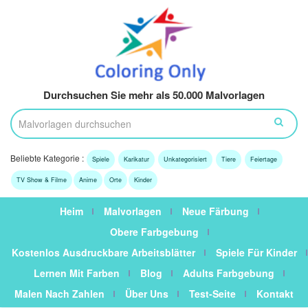
Durchsuchen Sie mehr als 50.000 Malvorlagen
Beliebte Kategorie :
Spiele
Karikatur
Unkategorisiert
Tiere
Feiertage
TV Show & Filme
Anime
Orte
Kinder
Heim
Malvorlagen
Neue Färbung
Obere Farbgebung
Kostenlos Ausdruckbare Arbeitsblätter
Spiele Für Kinder
Lernen Mit Farben
Blog
Adults Farbgebung
Malen Nach Zahlen
Über Uns
Test-Seite
Kontakt