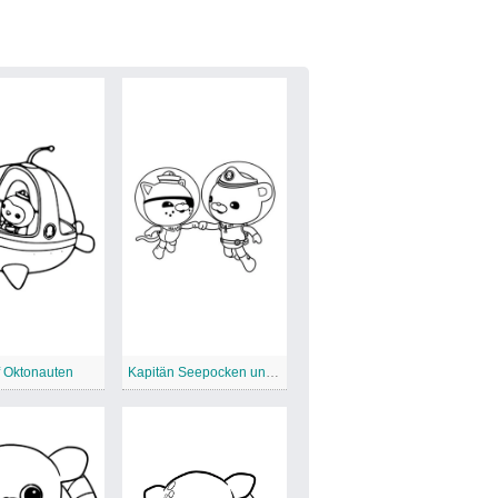
f Oktonauten
Kapitän Seepocken und Kwazii