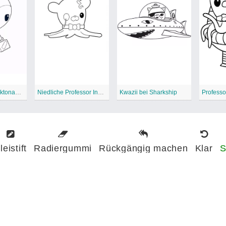
Traurige Peso-Oktonauten
Niedliche Professor Inkling Oktonauten
Kwazii bei Sharkship
leistift
Radiergummi
Rückgängig machen
Klar
S