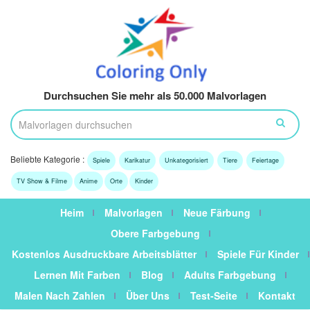
Durchsuchen Sie mehr als 50.000 Malvorlagen
Beliebte Kategorie :
Spiele
Karikatur
Unkategorisiert
Tiere
Feiertage
TV Show & Filme
Anime
Orte
Kinder
Heim
Malvorlagen
Neue Färbung
Obere Farbgebung
Kostenlos Ausdruckbare Arbeitsblätter
Spiele Für Kinder
Lernen Mit Farben
Blog
Adults Farbgebung
Malen Nach Zahlen
Über Uns
Test-Seite
Kontakt