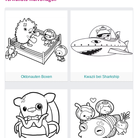
Oktonauten Boxen
Kwazii bei Sharkship