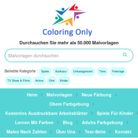
Durchsuchen Sie mehr als 50.000 Malvorlagen
Beliebte Kategorie :
Spiele
Karikatur
Unkategorisiert
Tiere
Feiertage
TV Show & Filme
Anime
Orte
Kinder
Heim
Malvorlagen
Neue Färbung
Obere Farbgebung
Kostenlos Ausdruckbare Arbeitsblätter
Spiele Für Kinder
Lernen Mit Farben
Blog
Adults Farbgebung
Malen Nach Zahlen
Über Uns
Test-Seite
Kontakt