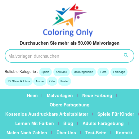
Durchsuchen Sie mehr als 50.000 Malvorlagen
Beliebte Kategorie :
Spiele
Karikatur
Unkategorisiert
Tiere
Feiertage
TV Show & Filme
Anime
Orte
Kinder
Heim
Malvorlagen
Neue Färbung
Obere Farbgebung
Kostenlos Ausdruckbare Arbeitsblätter
Spiele Für Kinder
Lernen Mit Farben
Blog
Adults Farbgebung
Malen Nach Zahlen
Über Uns
Test-Seite
Kontakt