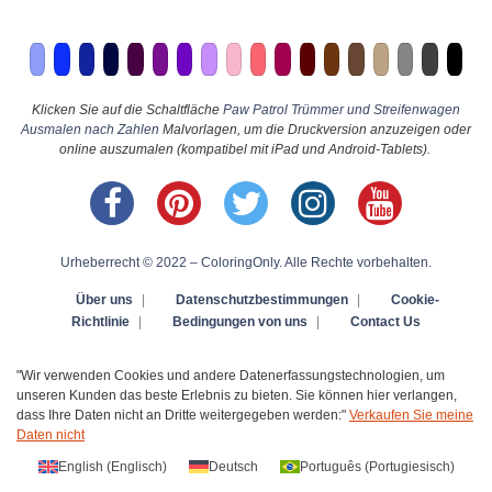
Klicken Sie auf die Schaltfläche
Paw Patrol Trümmer und Streifenwagen
Ausmalen nach Zahlen
Malvorlagen, um die Druckversion anzuzeigen oder
online auszumalen (kompatibel mit iPad und Android-Tablets).
Urheberrecht © 2022 – ColoringOnly. Alle Rechte vorbehalten.
Über uns
|
Datenschutzbestimmungen
|
Cookie-
Richtlinie
|
Bedingungen von uns
|
Contact Us
"Wir verwenden Cookies und andere Datenerfassungstechnologien, um
unseren Kunden das beste Erlebnis zu bieten. Sie können hier verlangen,
dass Ihre Daten nicht an Dritte weitergegeben werden:"
Verkaufen Sie meine
Daten nicht
English
(
Englisch
)
Deutsch
Português
(
Portugiesisch
)