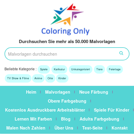
Durchsuchen Sie mehr als 50.000 Malvorlagen
Beliebte Kategorie :
Spiele
Karikatur
Unkategorisiert
Tiere
Feiertage
TV Show & Filme
Anime
Orte
Kinder
Heim
Malvorlagen
Neue Färbung
Obere Farbgebung
Kostenlos Ausdruckbare Arbeitsblätter
Spiele Für Kinder
Lernen Mit Farben
Blog
Adults Farbgebung
Malen Nach Zahlen
Über Uns
Test-Seite
Kontakt