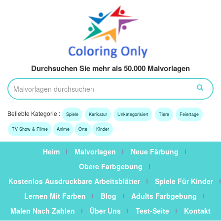
Durchsuchen Sie mehr als 50.000 Malvorlagen
Beliebte Kategorie :
Spiele
Karikatur
Unkategorisiert
Tiere
Feiertage
TV Show & Filme
Anime
Orte
Kinder
Heim
Malvorlagen
Neue Färbung
Obere Farbgebung
Kostenlos Ausdruckbare Arbeitsblätter
Spiele Für Kinder
Lernen Mit Farben
Blog
Adults Farbgebung
Malen Nach Zahlen
Über Uns
Test-Seite
Kontakt