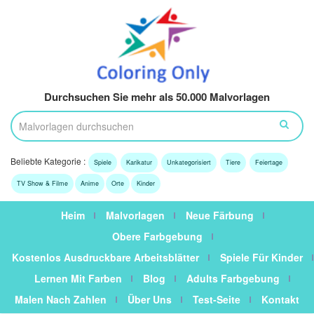
Durchsuchen Sie mehr als 50.000 Malvorlagen
Beliebte Kategorie :
Spiele
Karikatur
Unkategorisiert
Tiere
Feiertage
TV Show & Filme
Anime
Orte
Kinder
Heim
Malvorlagen
Neue Färbung
Obere Farbgebung
Kostenlos Ausdruckbare Arbeitsblätter
Spiele Für Kinder
Lernen Mit Farben
Blog
Adults Farbgebung
Malen Nach Zahlen
Über Uns
Test-Seite
Kontakt