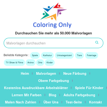
Durchsuchen Sie mehr als 50.000 Malvorlagen
Beliebte Kategorie :
Spiele
Karikatur
Unkategorisiert
Tiere
Feiertage
TV Show & Filme
Anime
Orte
Kinder
Heim
Malvorlagen
Neue Färbung
Obere Farbgebung
Kostenlos Ausdruckbare Arbeitsblätter
Spiele Für Kinder
Lernen Mit Farben
Blog
Adults Farbgebung
Malen Nach Zahlen
Über Uns
Test-Seite
Kontakt