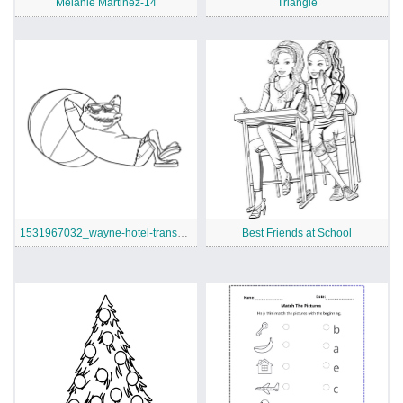
Melanie Martinez-14
Triangle
1531967032_wayne-hotel-transylvania-3-a4
Best Friends at School