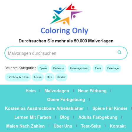
Durchsuchen Sie mehr als 50.000 Malvorlagen
Beliebte Kategorie :
Spiele
Karikatur
Unkategorisiert
Tiere
Feiertage
TV Show & Filme
Anime
Orte
Kinder
Heim
Malvorlagen
Neue Färbung
Obere Farbgebung
Kostenlos Ausdruckbare Arbeitsblätter
Spiele Für Kinder
Lernen Mit Farben
Blog
Adults Farbgebung
Malen Nach Zahlen
Über Uns
Test-Seite
Kontakt