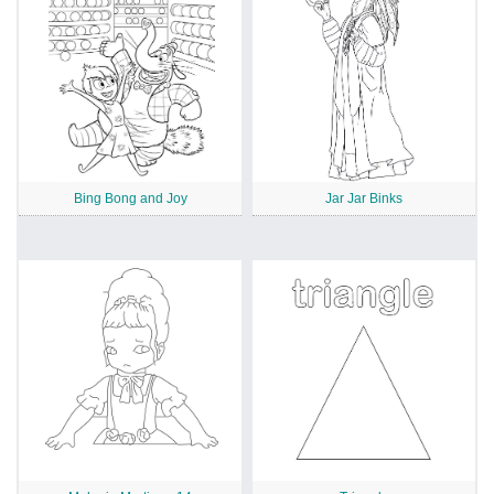
Bing Bong and Joy
Jar Jar Binks