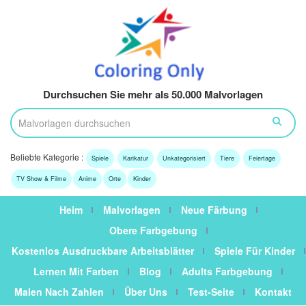
Durchsuchen Sie mehr als 50.000 Malvorlagen
Beliebte Kategorie :
Spiele
Karikatur
Unkategorisiert
Tiere
Feiertage
TV Show & Filme
Anime
Orte
Kinder
Heim
Malvorlagen
Neue Färbung
Obere Farbgebung
Kostenlos Ausdruckbare Arbeitsblätter
Spiele Für Kinder
Lernen Mit Farben
Blog
Adults Farbgebung
Malen Nach Zahlen
Über Uns
Test-Seite
Kontakt