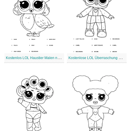
K
ostenlos LOL Haustier Malen nach Zahlen
K
ostenlose LOL Überraschung Malen nach Zahlen