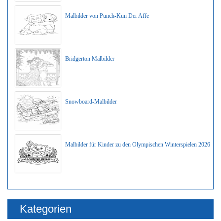
Malbilder von Punch-Kun Der Affe
Bridgerton Malbilder
Snowboard-Malbilder
Malbilder für Kinder zu den Olympischen Winterspielen 2026
Kategorien