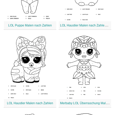
L
OL Haustier Malen nach Zahlen Arbeitsblatt
LOL Puppe Malen nach Zahlen
M
erbaby LOL Überraschung Malen nach Zahlen
LOL Haustier Malen nach Zahlen