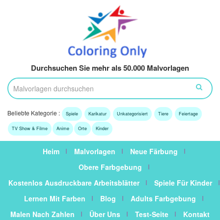
Durchsuchen Sie mehr als 50.000 Malvorlagen
Beliebte Kategorie :
Spiele
Karikatur
Unkategorisiert
Tiere
Feiertage
TV Show & Filme
Anime
Orte
Kinder
Heim
Malvorlagen
Neue Färbung
Obere Farbgebung
Kostenlos Ausdruckbare Arbeitsblätter
Spiele Für Kinder
Lernen Mit Farben
Blog
Adults Farbgebung
Malen Nach Zahlen
Über Uns
Test-Seite
Kontakt