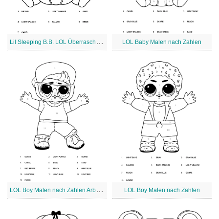
L
il Sleeping B.B. LOL Überraschung Malen nach Zahlen
LOL Baby Malen nach Zahlen
L
OL Boy Malen nach Zahlen Arbeitsblatt
LOL Boy Malen nach Zahlen