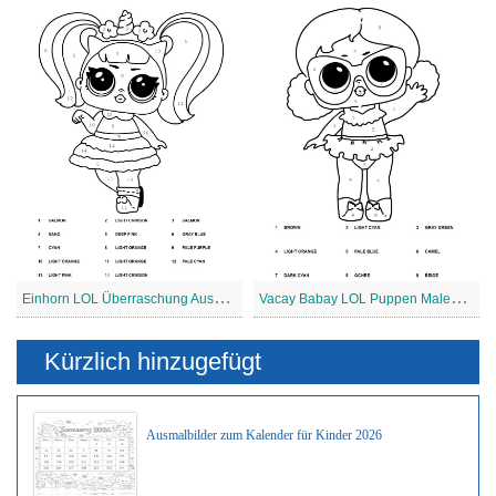
E
inhorn LOL Überraschung Ausmalen nach Zahlen
V
acay Babay LOL Puppen Malen nach Zahlen
Kürzlich hinzugefügt
Ausmalbilder zum Kalender für Kinder 2026