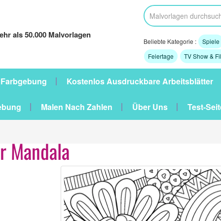
hr als 50.000 Malvorlagen
Beliebte Kategorie :
Spiele
Feiertage
TV Show & Fi
 Farbgebung
Kostenlos Ausdruckbare Arbeitsblätter
ebung
Malen Nach Zahlen
Über Uns
Test-Seit
r Mandala