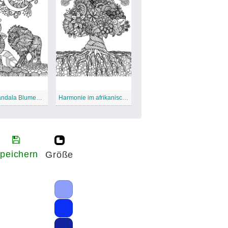
Natur Mandala Blumen und Löwe
Harmonie im afrikanischen Mandala
peichern
Größe