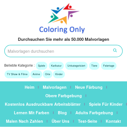
Durchsuchen Sie mehr als 50.000 Malvorlagen
Beliebte Kategorie :
Spiele
Karikatur
Unkategorisiert
Tiere
Feiertage
TV Show & Filme
Anime
Orte
Kinder
Heim
Malvorlagen
Neue Färbung
Obere Farbgebung
Kostenlos Ausdruckbare Arbeitsblätter
Spiele Für Kinder
Lernen Mit Farben
Blog
Adults Farbgebung
Malen Nach Zahlen
Über Uns
Test-Seite
Kontakt