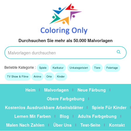
Durchsuchen Sie mehr als 50.000 Malvorlagen
Beliebte Kategorie :
Spiele
Karikatur
Unkategorisiert
Tiere
Feiertage
TV Show & Filme
Anime
Orte
Kinder
Heim
Malvorlagen
Neue Färbung
Obere Farbgebung
Kostenlos Ausdruckbare Arbeitsblätter
Spiele Für Kinder
Lernen Mit Farben
Blog
Adults Farbgebung
Malen Nach Zahlen
Über Uns
Test-Seite
Kontakt