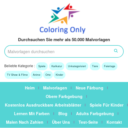
Durchsuchen Sie mehr als 50.000 Malvorlagen
Beliebte Kategorie :
Spiele
Karikatur
Unkategorisiert
Tiere
Feiertage
TV Show & Filme
Anime
Orte
Kinder
Heim
Malvorlagen
Neue Färbung
Obere Farbgebung
Kostenlos Ausdruckbare Arbeitsblätter
Spiele Für Kinder
Lernen Mit Farben
Blog
Adults Farbgebung
Malen Nach Zahlen
Über Uns
Test-Seite
Kontakt