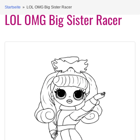
Startseite
» LOL OMG Big Sister Racer
LOL OMG Big Sister Racer