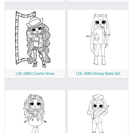
LOL OMG Cosmic Nova
LOL OMG Groovy Baby Girl