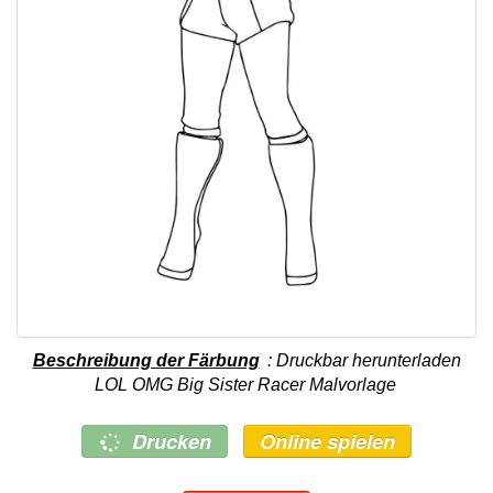
Beschreibung der Färbung
: Druckbar herunterladen
LOL OMG Big Sister Racer Malvorlage
Drucken
Online spielen