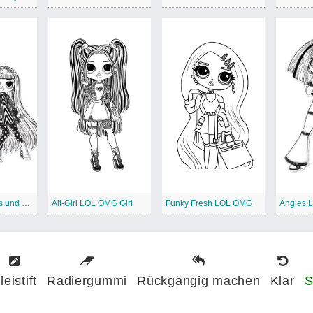
LOL OMG Angles und Groovy Babe
Alt-Girl LOL OMG Girl
Funky Fresh LOL OMG
Angles 
leistift
Radiergummi
Rückgängig machen
Klar
S