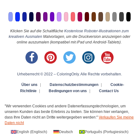
Klicken Sie auf die Schaltfläche
Kostenlose Roboter-Illustrationen zum
kreativen Ausmalen
Malvorlagen, um die Druckversion anzuzeigen oder
online auszumalen (kompatibel mit iPad und Android-Tablets).
Urheberrecht © 2022 – ColoringOnly. Alle Rechte vorbehalten.
Über uns
|
Datenschutzbestimmungen
|
Cookie-
Richtlinie
|
Bedingungen von uns
|
Contact Us
"Wir verwenden Cookies und andere Datenerfassungstechnologien, um
unseren Kunden das beste Erlebnis zu bieten. Sie können hier verlangen,
dass Ihre Daten nicht an Dritte weitergegeben werden:"
Verkaufen Sie meine
Daten nicht
English
(
Englisch
)
Deutsch
Português
(
Portugiesisch
)