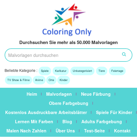
Durchsuchen Sie mehr als 50.000 Malvorlagen
Beliebte Kategorie :
Spiele
Karikatur
Unkategorisiert
Tiere
Feiertage
TV Show & Filme
Anime
Orte
Kinder
Heim
Malvorlagen
Neue Färbung
Obere Farbgebung
Kostenlos Ausdruckbare Arbeitsblätter
Spiele Für Kinder
Lernen Mit Farben
Blog
Adults Farbgebung
Malen Nach Zahlen
Über Uns
Test-Seite
Kontakt