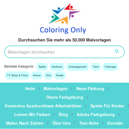
Durchsuchen Sie mehr als 50.000 Malvorlagen
Beliebte Kategorie :
Spiele
Karikatur
Unkategorisiert
Tiere
Feiertage
TV Show & Filme
Anime
Orte
Kinder
Heim
Malvorlagen
Neue Färbung
Obere Farbgebung
Kostenlos Ausdruckbare Arbeitsblätter
Spiele Für Kinder
Lernen Mit Farben
Blog
Adults Farbgebung
Malen Nach Zahlen
Über Uns
Test-Seite
Kontakt