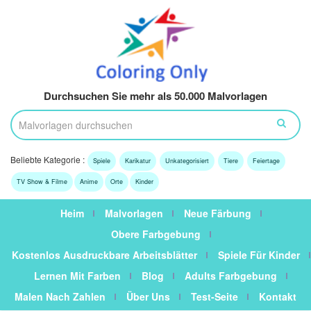
Durchsuchen Sie mehr als 50.000 Malvorlagen
Beliebte Kategorie :
Spiele
Karikatur
Unkategorisiert
Tiere
Feiertage
TV Show & Filme
Anime
Orte
Kinder
Heim
Malvorlagen
Neue Färbung
Obere Farbgebung
Kostenlos Ausdruckbare Arbeitsblätter
Spiele Für Kinder
Lernen Mit Farben
Blog
Adults Farbgebung
Malen Nach Zahlen
Über Uns
Test-Seite
Kontakt