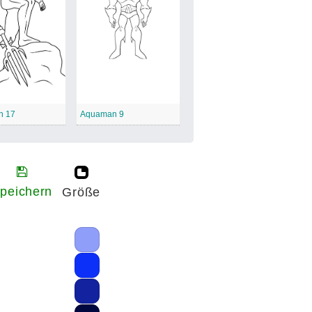
n 17
Aquaman 9
peichern
Größe