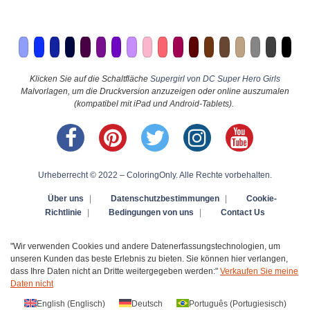
Klicken Sie auf die Schaltfläche
Supergirl von DC Super Hero Girls
Malvorlagen, um die Druckversion anzuzeigen oder online auszumalen
(kompatibel mit iPad und Android-Tablets).
Urheberrecht © 2022 – ColoringOnly. Alle Rechte vorbehalten.
Über uns
|
Datenschutzbestimmungen
|
Cookie-
Richtlinie
|
Bedingungen von uns
|
Contact Us
"Wir verwenden Cookies und andere Datenerfassungstechnologien, um
unseren Kunden das beste Erlebnis zu bieten. Sie können hier verlangen,
dass Ihre Daten nicht an Dritte weitergegeben werden:"
Verkaufen Sie meine
Daten nicht
English
(
Englisch
)
Deutsch
Português
(
Portugiesisch
)