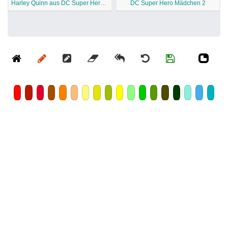
Harley Quinn aus DC Super Hero Girls
DC Super Hero Mädchen 2