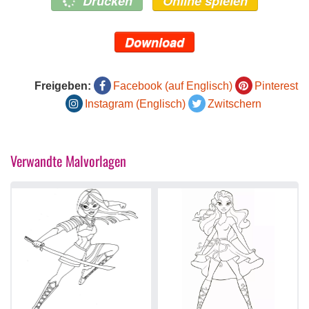
Drucken
Online spielen
Download
Freigeben:
Facebook (auf Englisch)
Pinterest
Instagram (Englisch)
Zwitschern
Verwandte Malvorlagen