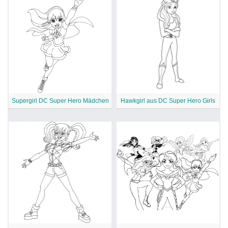
Supergirl DC Super Hero Mädchen
Hawkgirl aus DC Super Hero Girls