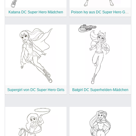
Katana DC Super Hero Mädchen
Poison Ivy aus DC Super Hero Girls
Supergirl von DC Super Hero Girls
Batgirl DC Superhelden-Mädchen